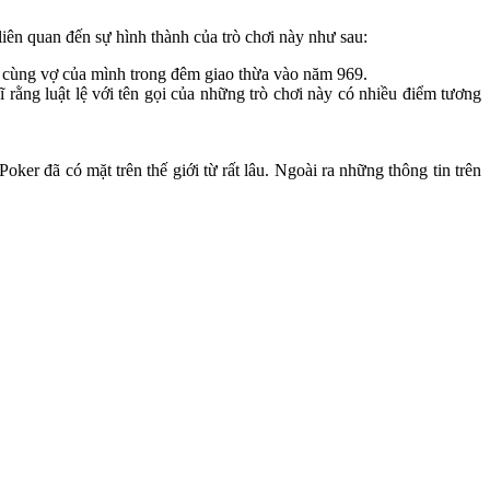
 liên quan đến sự hình thành của trò chơi này như sau:
 cùng vợ của mình trong đêm giao thừa vào năm 969.
rằng luật lệ với tên gọi của những trò chơi này có nhiều điểm tương
er đã có mặt trên thế giới từ rất lâu. Ngoài ra những thông tin trên