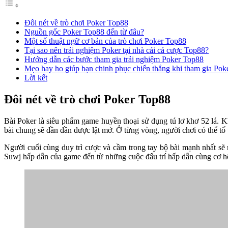
Đôi nét về trò chơi Poker Top88
Nguồn gốc Poker Top88 đến từ đâu?
Một số thuật ngữ cơ bản của trò chơi Poker Top88
Tại sao nên trải nghiệm Poker tại nhà cái cá cược Top88?
Hướng dẫn các bước tham gia trải nghiệm Poker Top88
Mẹo hay ho giúp bạn chinh phục chiến thắng khi tham gia Pok
Lời kết
Đôi nét về trò chơi Poker Top88
Bài Poker là siêu phẩm game huyền thoại sử dụng tú lơ khơ 52 lá. Kh
bài chung sẽ dần dần được lật mở. Ở từng vòng, người chơi có thể tố 
Người cuối cùng duy trì cược và cầm trong tay bộ bài mạnh nhất sẽ n
Suwj hấp dẫn của game đến từ những cuộc đấu trí hấp dẫn cùng cơ hội