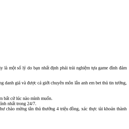
y là một số lý do bạn nhất định phải trải nghiệm tựa game đình đám
g danh giá và được cả giới chuyên môn lẫn anh em bet thủ tin tưởng,
ệm bất cứ lúc nào mình muốn.
ình nhất trong 24/7.
hư chào mừng tân thủ thưởng 4 triệu đồng, xác thực tài khoản thành