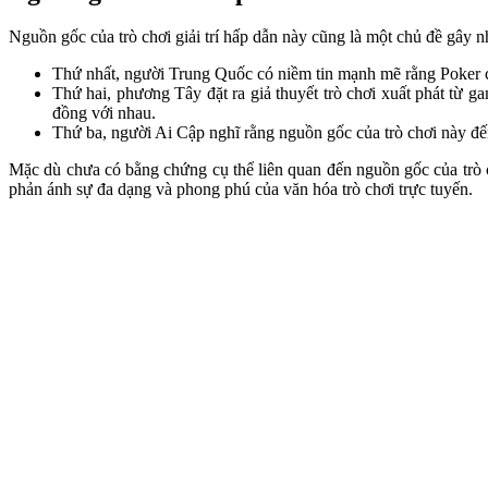
Nguồn gốc của trò chơi giải trí hấp dẫn này cũng là một chủ đề gây nhi
Thứ nhất, người Trung Quốc có niềm tin mạnh mẽ rằng Poker c
Thứ hai, phương Tây đặt ra giả thuyết trò chơi xuất phát từ 
đồng với nhau.
Thứ ba, người Ai Cập nghĩ rằng nguồn gốc của trò chơi này đ
Mặc dù chưa có bằng chứng cụ thể liên quan đến nguồn gốc của trò ch
phản ánh sự đa dạng và phong phú của văn hóa trò chơi trực tuyến.