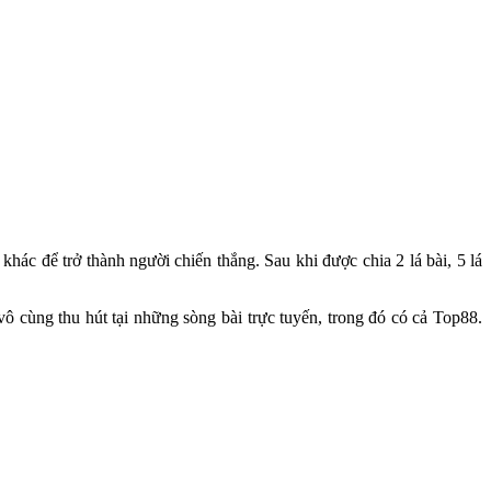
hác để trở thành người chiến thắng. Sau khi được chia 2 lá bài, 5 lá
vô cùng thu hút tại những sòng bài trực tuyến, trong đó có cả Top88.