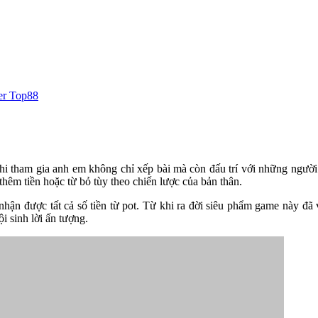
er Top88
i tham gia anh em không chỉ xếp bài mà còn đấu trí với những người k
thêm tiền hoặc từ bỏ tùy theo chiến lược của bản thân.
hận được tất cả số tiền từ pot. Từ khi ra đời siêu phẩm game này đã 
 sinh lời ấn tượng.