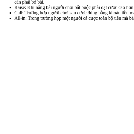
cần phải bỏ bài.
Raise: Khi nâng bài người chơi bắt buộc phải đặt cược cao hơn 
Call: Trường hợp người chơi sau cược đúng bằng khoản tiền mà
All-in: Trong trường hợp một người cá cược toàn bộ tiền mà bản