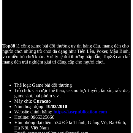
TOP88 - Link tải game bài TOP 88
Top88
là cổng game bài đổi thưởng uy tín hàng đầu, mang đến cho
người chơi những trò chơi đa dạng như Tiến Lên, Poker, Mậu Binh,
và nhiều trò chơi khác. Với tỷ lệ đổi thưởng hấp dẫn, Top88 cam kết
mang đến trải nghiệm giải trí đẳng cấp cho người chơi.
Giới thiệu Top88
Thể loại: Game bài đổi thưởng
Trò chơi: Cá cược thể thao, casino trực tuyến, tài xỉu, xóc đĩa,
game slot, bài phỏm v.v..
Máy chủ:
Curacao
Năm hoạt động:
10/02/2010
Website chính hãng:
https://iasrpublication.com
Hotline:
0965325666
Văn phòng đại diện:
534 Đê la Thành, Giảng Võ, Ba Đình,
Hà Nội, Việt Nam