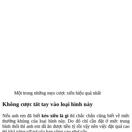
Một trong những mẹo cược xiên hiệu quả nhất
Không cược tất tay vào loại hình này
Nếu anh em đã biết
kèo xiên là gì
thì chắc chắn cũng biết về mức
thưởng khủng của loại hình này. Do đó chỉ cần đặt ở mức trung
bình thôi thì anh em đã ăn được tiền tỷ rồi vậy nên việc đặt quá cao
thì khả năng vỡ nợ của bạn cũng cao như vậy.