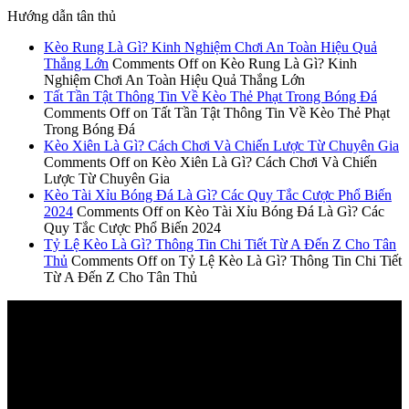
Hướng dẫn tân thủ
Kèo Rung Là Gì? Kinh Nghiệm Chơi An Toàn Hiệu Quả
Thắng Lớn
Comments Off
on Kèo Rung Là Gì? Kinh
Nghiệm Chơi An Toàn Hiệu Quả Thắng Lớn
Tất Tần Tật Thông Tin Về Kèo Thẻ Phạt Trong Bóng Đá
Comments Off
on Tất Tần Tật Thông Tin Về Kèo Thẻ Phạt
Trong Bóng Đá
Kèo Xiên Là Gì? Cách Chơi Và Chiến Lược Từ Chuyên Gia
Comments Off
on Kèo Xiên Là Gì? Cách Chơi Và Chiến
Lược Từ Chuyên Gia
Kèo Tài Xỉu Bóng Đá Là Gì? Các Quy Tắc Cược Phổ Biến
2024
Comments Off
on Kèo Tài Xỉu Bóng Đá Là Gì? Các
Quy Tắc Cược Phổ Biến 2024
Tỷ Lệ Kèo Là Gì? Thông Tin Chi Tiết Từ A Đến Z Cho Tân
Thủ
Comments Off
on Tỷ Lệ Kèo Là Gì? Thông Tin Chi Tiết
Từ A Đến Z Cho Tân Thủ