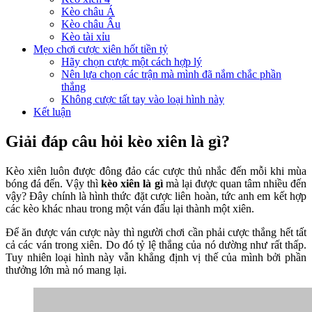
Kèo châu Á
Kèo châu Âu
Kèo tài xỉu
Mẹo chơi cược xiên hốt tiền tỷ
Hãy chọn cược một cách hợp lý
Nên lựa chọn các trận mà mình đã nắm chắc phần
thắng
Không cược tất tay vào loại hình này
Kết luận
Giải đáp câu hỏi kèo xiên là gì?
Kèo xiên luôn được đông đảo các cược thủ nhắc đến mỗi khi mùa
bóng đá đến. Vậy thì
kèo xiên là gì
mà lại được quan tâm nhiều đến
vậy? Đây chính là hình thức đặt cược liên hoàn, tức anh em kết hợp
các kèo khác nhau trong một ván đấu lại thành một xiên.
Để ăn được ván cược này thì người chơi cần phải cược thắng hết tất
cả các ván trong xiên. Do đó tỷ lệ thắng của nó dường như rất thấp.
Tuy nhiên loại hình này vẫn khẳng định vị thế của mình bởi phần
thưởng lớn mà nó mang lại.