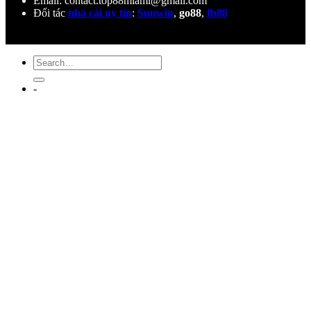
Email:
contact.top88miami@gmail.com
Đối tác
nhà cái uy tín
:
Sunwin
,
go88
,
fb88
-