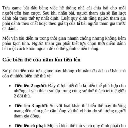
Tựa game bắt đầu bằng việc hệ thống nhà cái chia bài cho mỗi
người trên bàn cược. Sau khi nhận bài, người tham gia sẽ lần lượt
đánh bài theo thứ tự nhất định. Luật quy định rằng người tham gia
phải đánh theo chất hoặc theo giá trị của lá bài người tham gia trước
đã đánh.
Mỗi ván bài diễn ra trong thời gian nhanh chóng nhưng không kém
phần kịch tính. Người tham gia phải biết lựa chọn thời điểm đánh
bài một cách khôn ngoan để có thể giành chiến thắng.
Các biến thể của nấm lùn tiến lên
Sự phát triển của tựa game này không chỉ nằm ở cách cơ bản mà
còn ở nhiều biến thể thú vị:
Tiến lên 2 người
: Đây được biết đến là biến thể phù hợp cho
những ai yêu thích sự tập trung cùng sự thử thách trí tuệ giữa
2 đối thủ.
Tiến lên 3 người
: So với loại khác thì biến thể này thường
mang đến cảm giác cân bằng và thú vị hơn do số lượng người
tham gia đông.
Tiến lên có phạt
: Một số biến thể thú vị có quy định phạt cho