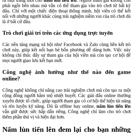
ra một trang mới cho
nấm lùn tiến lên
. Người tham gia không còn
phải ngồi bên nhau mà vẫn có thể tham gia vào trò chơi từ bất kỳ
đâu. Chỉ với một chiếc điện thoại thông minh, hội viên có thể kết
nối với những người khác cùng trải nghiệm niềm vui của trò chơi dù
là ở bất cứ đâu.
Trò chơi giải trí trên các ứng dụng trực tuyến
Các nền tảng mạng xã hội như Facebook và Zalo cùng liên kết trò
chơi này, giúp kết nối bạn bè bốn phương dễ dàng hơn. Việc này
không chỉ thúc đẩy sự tham gia của hội viên mà còn tạo cơ hội để
mọi người giao lưu kết bạn mới.
Công nghệ ảnh hưởng như thế nào đến game
online?
Công nghệ không chỉ nâng cao trải nghiệm chơi mà còn tạo ra một
cộng đồng người hâm mộ nhiệt huyết. Các giải đấu online thường
xuyên được tổ chức, giúp người tham gia có cơ hội thể hiện tài năng
và rèn luyện kỹ năng. Dù là offline hay online,
nấm lùn tiến lên
vẫn giữ được sức hấp dẫn riêng. Công nghệ chỉ làm cho trò chơi
thêm phần thú vị và hiện đại hơn.
Nấm lùn tiến lên đem lại cho bạn những