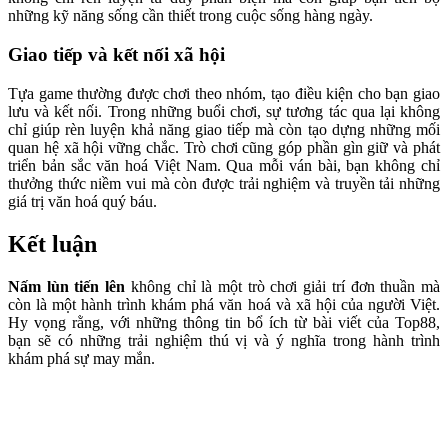
những kỹ năng sống cần thiết trong cuộc sống hàng ngày.
Giao tiếp và kết nối xã hội
Tựa game thường được chơi theo nhóm, tạo điều kiện cho bạn giao
lưu và kết nối. Trong những buổi chơi, sự tương tác qua lại không
chỉ giúp rèn luyện khả năng giao tiếp mà còn tạo dựng những mối
quan hệ xã hội vững chắc. Trò chơi cũng góp phần gìn giữ và phát
triển bản sắc văn hoá Việt Nam. Qua mỗi ván bài, bạn không chỉ
thưởng thức niềm vui mà còn được trải nghiệm và truyền tải những
giá trị văn hoá quý báu.
Kết luận
Nấm lùn tiến lên
không chỉ là một trò chơi giải trí đơn thuần mà
còn là một hành trình khám phá văn hoá và xã hội của người Việt.
Hy vọng rằng, với những thông tin bổ ích từ bài viết của Top88,
bạn sẽ có những trải nghiệm thú vị và ý nghĩa trong hành trình
khám phá sự may mắn.