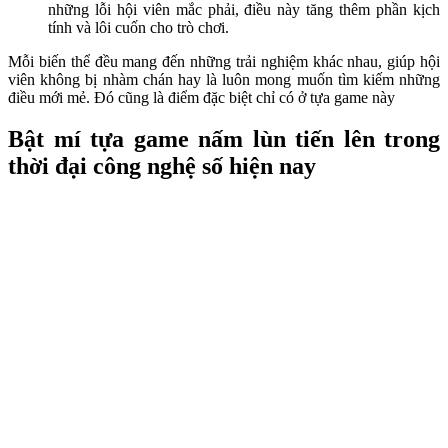
những lỗi hội viên mắc phải, điều này tăng thêm phần kịch
tính và lôi cuốn cho trò chơi.
Mỗi biến thể đều mang đến những trải nghiệm khác nhau, giúp hội
viên không bị nhàm chán hay là luôn mong muốn tìm kiếm những
điều mới mẻ. Đó cũng là điểm đặc biệt chỉ có ở tựa game này
Bật mí tựa game nấm lùn tiến lên trong
thời đại công nghệ số hiện nay