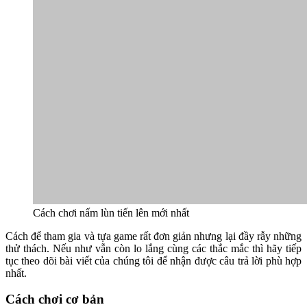
Cách chơi nấm lùn tiến lên mới nhất
Cách để tham gia và tựa game rất đơn giản nhưng lại đầy rẫy những
thử thách. Nếu như vẫn còn lo lắng cùng các thắc mắc thì hãy tiếp
tục theo dõi bài viết của chúng tôi để nhận được câu trả lời phù hợp
nhất.
Cách chơi cơ bản