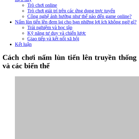
Trò chơi online
Trò chơi giải trí trên các ứng dụng trực tuyến
Công nghệ ảnh hưởng như thế nào đến game online?
Nấm lùn tiến lên đem lại cho bạn những lợi ích không ngờ gì?
Trải nghiệm và học tập
Kỹ năng tư duy và chiến lược
Giao tiếp và kết nối xã hội
Kết luận
Cách chơi nấm lùn tiến lên truyền thống
và các biến thể