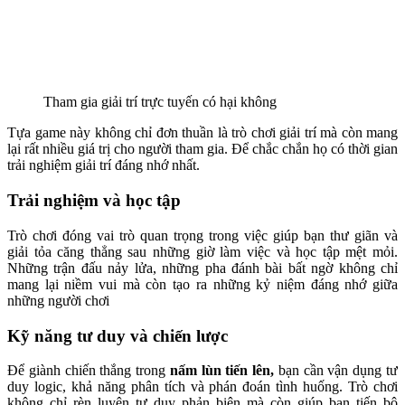
Tham gia giải trí trực tuyến có hại không
Tựa game này không chỉ đơn thuần là trò chơi giải trí mà còn mang
lại rất nhiều giá trị cho người tham gia. Để chắc chắn họ có thời gian
trải nghiệm giải trí đáng nhớ nhất.
Trải nghiệm và học tập
Trò chơi đóng vai trò quan trọng trong việc giúp bạn thư giãn và
giải tỏa căng thẳng sau những giờ làm việc và học tập mệt mỏi.
Những trận đấu nảy lửa, những pha đánh bài bất ngờ không chỉ
mang lại niềm vui mà còn tạo ra những kỷ niệm đáng nhớ giữa
những người chơi
Kỹ năng tư duy và chiến lược
Để giành chiến thắng trong
nấm lùn tiến lên,
bạn cần vận dụng tư
duy logic, khả năng phân tích và phán đoán tình huống. Trò chơi
không chỉ rèn luyện tư duy phản biện mà còn giúp bạn tiến bộ