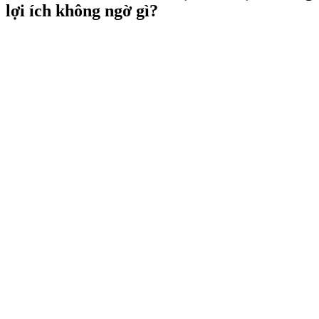
lợi ích không ngờ gì?