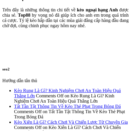
Trên đây là những thông tin chi tiết về
kèo ngoại hạng Anh
được
chia sẻ.
Top88
hy vọng nó đã giúp ích cho anh em trong quá trình
cá cược. Tỷ lệ kèo hấp dẫn tại các mùa giải đẳng cấp hàng đầu đang
chờ đợi, cùng chinh phục ngay hôm nay nhé.
seo2
Hướng dẫn tân thủ
Kèo Rung Là Gì? Kinh Nghiệm Chơi An Toàn Hiệu Quả
Thắng Lớn
Comments Off
on Kèo Rung Là Gì? Kinh
Nghiệm Chơi An Toàn Hiệu Quả Thắng Lớn
Tất Tần Tật Thông Tin Về Kèo Thẻ Phạt Trong Bóng Đá
Comments Off
on Tất Tần Tật Thông Tin Về Kèo Thẻ Phạt
Trong Bóng Đá
Kèo Xiên Là Gì? Cách Chơi Và Chiến Lược Từ Chuyên Gia
Comments Off
on Kèo Xiên Là Gì? Cách Chơi Và Chiến