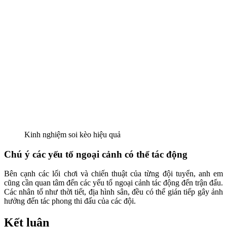
Kinh nghiệm soi kèo hiệu quả
Chú ý các yếu tố ngoại cảnh có thể tác động
Bên cạnh các lối chơi và chiến thuật của từng đội tuyển, anh em
cũng cần quan tâm đến các yếu tố ngoại cảnh tác động đến trận đấu.
Các nhân tố như thời tiết, địa hình sân, đều có thể gián tiếp gây ảnh
hưởng đến tác phong thi đấu của các đội.
Kết luận