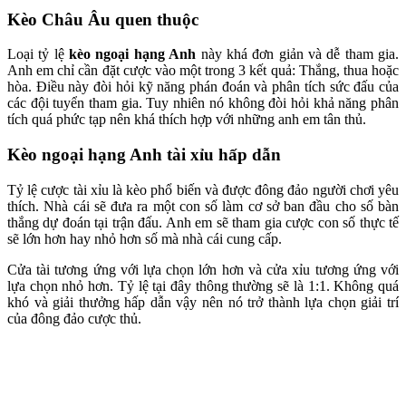
Kèo Châu Âu quen thuộc
Loại tỷ lệ
kèo ngoại hạng Anh
này khá đơn giản và dễ tham gia.
Anh em chỉ cần đặt cược vào một trong 3 kết quả: Thắng, thua hoặc
hòa. Điều này đòi hỏi kỹ năng phán đoán và phân tích sức đấu của
các đội tuyển tham gia. Tuy nhiên nó không đòi hỏi khả năng phân
tích quá phức tạp nên khá thích hợp với những anh em tân thủ.
Kèo ngoại hạng Anh tài xỉu hấp dẫn
Tỷ lệ cược tài xỉu là kèo phổ biến và được đông đảo người chơi yêu
thích. Nhà cái sẽ đưa ra một con số làm cơ sở ban đầu cho số bàn
thắng dự đoán tại trận đấu. Anh em sẽ tham gia cược con số thực tế
sẽ lớn hơn hay nhỏ hơn số mà nhà cái cung cấp.
Cửa tài tương ứng với lựa chọn lớn hơn và cửa xỉu tương ứng với
lựa chọn nhỏ hơn. Tỷ lệ tại đây thông thường sẽ là 1:1. Không quá
khó và giải thưởng hấp dẫn vậy nên nó trở thành lựa chọn giải trí
của đông đảo cược thủ.