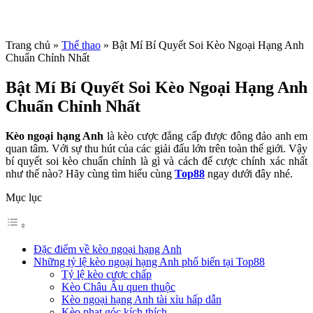
Trang chủ
»
Thể thao
»
Bật Mí Bí Quyết Soi Kèo Ngoại Hạng Anh
Chuẩn Chỉnh Nhất
Bật Mí Bí Quyết Soi Kèo Ngoại Hạng Anh
Chuẩn Chỉnh Nhất
Kèo ngoại hạng Anh
là kèo cược đẳng cấp được đông đảo anh em
quan tâm. Với sự thu hút của các giải đấu lớn trên toàn thế giới. Vậy
bí quyết soi kèo chuẩn chỉnh là gì và cách để cược chính xác nhất
như thế nào? Hãy cùng tìm hiểu cùng
Top88
ngay dưới đây nhé.
Mục lục
Đặc điểm về kèo ngoại hạng Anh
Những tỷ lệ kèo ngoại hạng Anh phổ biến tại Top88
Tỷ lệ kèo cược chấp
Kèo Châu Âu quen thuộc
Kèo ngoại hạng Anh tài xỉu hấp dẫn
Kèo phạt góc kích thích