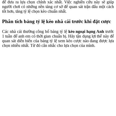
để đưa ra lựa chọn chính xác nhất. Việc nghiên cứu này sẽ giúp
người chơi có những nền tảng cơ sở để quan sát trận đấu một cách
tốt hơn, tăng tỷ lệ chọn kèo chuẩn nhất.
Phân tích bảng tỷ lệ kèo nhà cái trước khi đặt cược
Các nhà cái thường công bố bảng tỷ lệ
kèo ngoại hạng Anh
trước
1 tuần để anh em có thời gian chuẩn bị. Hãy tận dụng lợi thế này để
quan sát diễn biến của bảng tỷ lệ xem kèo cược nào đang được lựa
chọn nhiều nhất. Từ đó cân nhắc cho lựa chọn của mình.