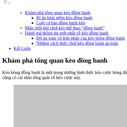
Khám phá tổng quan kèo đồng banh
Bí ẩn khái niệm kèo đồng banh
Luật cơ bản đồng banh kèo
Mấu chốt khi chơi kèo thể thao “đồng banh”
Đánh giá thông tin mới nhất về kèo đồng banh
Độ an toàn và hợp pháp của kèo bóng đồng banh
Những cách thức chơi kèo đồng banh an toàn
Kết Luận
Khám phá tổng quan kèo đồng banh
Kèo bóng đồng banh là một trong những hình thức kèo cược bóng đá 
cũng có cái nhìn tổng quát về kèo cược này.