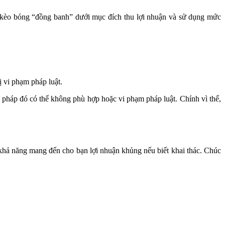
ng kèo bóng “đồng banh” dưới mục đích thu lợi nhuận và sử dụng mức
ị vi phạm pháp luật.
 pháp đó có thể không phù hợp hoặc vi phạm pháp luật. Chính vì thế,
ó khả năng mang đến cho bạn lợi nhuận khủng nếu biết khai thác. Chúc