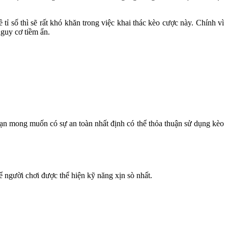
tỉ số thì sẽ rất khó khăn trong việc khai thác kèo cược này. Chính vì
nguy cơ tiềm ẩn.
 bạn mong muốn có sự an toàn nhất định có thể thỏa thuận sử dụng kèo
 người chơi được thể hiện kỹ năng xịn sò nhất.