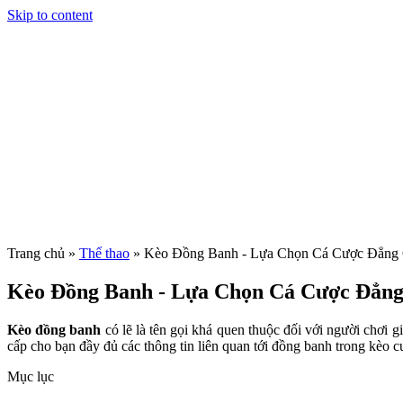
Skip to content
Trang chủ
»
Thể thao
»
Kèo Đồng Banh - Lựa Chọn Cá Cược Đẳng
Kèo Đồng Banh - Lựa Chọn Cá Cược Đẳng
Kèo đồng banh
có lẽ là tên gọi khá quen thuộc đối với người chơi g
cấp cho bạn đầy đủ các thông tin liên quan tới đồng banh trong kèo 
Mục lục