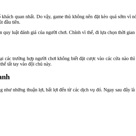
ố khách quan nhất. Do vậy, game thủ không nên đặt kèo quá sớm vì nó
t đầu tiên.
rên quy luật đánh giá của người chơi. Chính vì thế, đi lựa chọn thời g
Tại các trường hợp người chơi không biết đặt cược vào các cửa nào thì
hể tất tay vào đội chủ này.
anh
ng như những thuận lợi, bất lợi đến từ các dịch vụ đó. Ngay sau đây là