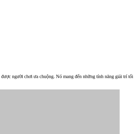
được người chơi ưa chuộng. Nó mang đến những tính năng giải trí tố