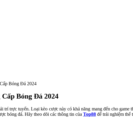
 Cấp Bóng Đá 2024
 Cấp Bóng Đá 2024
iải trí trực tuyến. Loại kèo cược này có khả năng mang đến cho game th
cược bóng đá. Hãy theo dõi các thông tin của
Top88
để trải nghiệm thể 