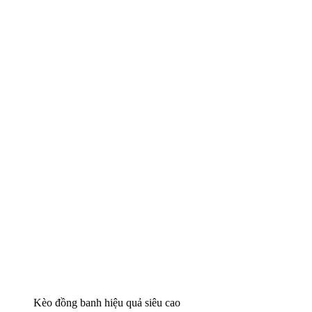
Kèo đồng banh hiệu quả siêu cao