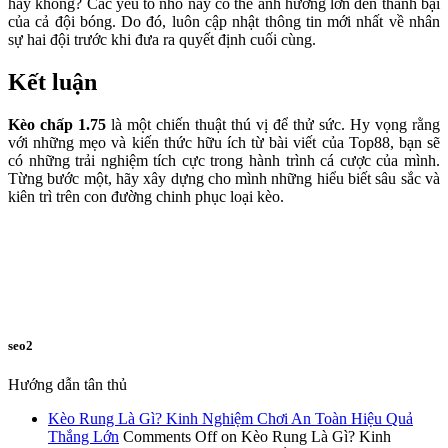
hay không? Các yếu tố nhỏ này có thể ảnh hưởng lớn đến thành bại
của cả đội bóng. Do đó, luôn cập nhật thông tin mới nhất về nhân
sự hai đội trước khi đưa ra quyết định cuối cùng.
Kết luận
Kèo chấp 1.75
là một chiến thuật thú vị để thử sức. Hy vọng rằng
với những mẹo và kiến thức hữu ích từ bài viết của Top88, bạn sẽ
có những trải nghiệm tích cực trong hành trình cá cược của mình.
Từng bước một, hãy xây dựng cho mình những hiểu biết sâu sắc và
kiên trì trên con đường chinh phục loại kèo.
seo2
Hướng dẫn tân thủ
Kèo Rung Là Gì? Kinh Nghiệm Chơi An Toàn Hiệu Quả
Thắng Lớn
Comments Off
on Kèo Rung Là Gì? Kinh