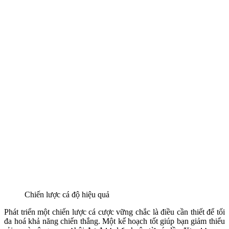
Chiến lược cá độ hiệu quả
Phát triển một chiến lược cá cược vững chắc là điều cần thiết để tối
đa hoá khả năng chiến thắng. Một kế hoạch tốt giúp bạn giảm thiểu