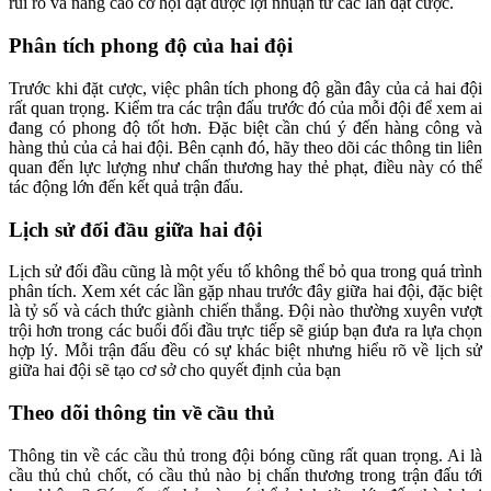
rủi ro và nâng cao cơ hội đạt được lợi nhuận từ các lần đặt cược.
Phân tích phong độ của hai đội
Trước khi đặt cược, việc phân tích phong độ gần đây của cả hai đội
rất quan trọng. Kiểm tra các trận đấu trước đó của mỗi đội để xem ai
đang có phong độ tốt hơn. Đặc biệt cần chú ý đến hàng công và
hàng thủ của cả hai đội. Bên cạnh đó, hãy theo dõi các thông tin liên
quan đến lực lượng như chấn thương hay thẻ phạt, điều này có thể
tác động lớn đến kết quả trận đấu.
Lịch sử đối đầu giữa hai đội
Lịch sử đối đầu cũng là một yếu tố không thể bỏ qua trong quá trình
phân tích. Xem xét các lần gặp nhau trước đây giữa hai đội, đặc biệt
là tỷ số và cách thức giành chiến thắng. Đội nào thường xuyên vượt
trội hơn trong các buổi đối đầu trực tiếp sẽ giúp bạn đưa ra lựa chọn
hợp lý. Mỗi trận đấu đều có sự khác biệt nhưng hiểu rõ về lịch sử
giữa hai đội sẽ tạo cơ sở cho quyết định của bạn
Theo dõi thông tin về cầu thủ
Thông tin về các cầu thủ trong đội bóng cũng rất quan trọng. Ai là
cầu thủ chủ chốt, có cầu thủ nào bị chấn thương trong trận đấu tới