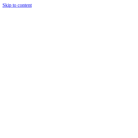
Skip to content