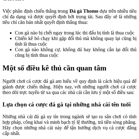
Việc phân định chiến thắng trong
Đá gà Thomo
dựa trên nhiều tiêu
chí đa dạng và được quyết định bởi trọng tài. Sau đây sẽ là những
tiêu chí căn bản nhất quyết định thắng thua:
Con gà nào bị chết ngay trong lúc thi đấu bị tính là thua cuộc
Chiến kê bỏ chạy khi gặp đối thủ mà không quay lại cũng bị
tính là thua cuộc
Con gà nào không cự, không đá hay không cắn lại đối thủ
cũng bị tính thua cuộc
Một số điều kê thủ cần quan tâm
Người chơi cá cược đá gà am hiểu về quy định là cách hiệu quả để
giành được chiến thắng. Hiện nay, với những người chơi cá cược
theo dõi trực tuyến từ xa qua các nhà cái cần lưu ý một số điều sau:
Lựa chọn cá cược đá gà tại những nhà cái tên tuổi
Những nhà cái đá gà uy tín trong ngành sẽ tạo ra sân chơi có tính
hợp pháp, công khai và minh bạch tỷ lệ thưởng, trả tiền sòng phẳng.
Hãy chọn những nhà cái này để tận hưởng dịch vụ cá cược đẳng
cấp nhất.