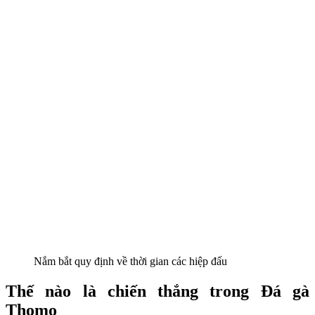
Nắm bắt quy định về thời gian các hiệp đấu
Thế nào là chiến thắng trong Đá gà
Thomo