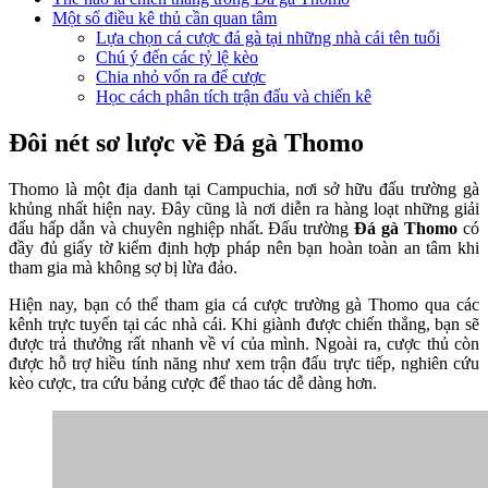
Một số điều kê thủ cần quan tâm
Lựa chọn cá cược đá gà tại những nhà cái tên tuổi
Chú ý đến các tỷ lệ kèo
Chia nhỏ vốn ra để cược
Học cách phân tích trận đấu và chiến kê
Đôi nét sơ lược về Đá gà Thomo
Thomo là một địa danh tại Campuchia, nơi sở hữu đấu trường gà
khủng nhất hiện nay. Đây cũng là nơi diễn ra hàng loạt những giải
đấu hấp dẫn và chuyên nghiệp nhất. Đấu trường
Đá gà Thomo
có
đầy đủ giấy tờ kiểm định hợp pháp nên bạn hoàn toàn an tâm khi
tham gia mà không sợ bị lừa đảo.
Hiện nay, bạn có thể tham gia cá cược trường gà Thomo qua các
kênh trực tuyến tại các nhà cái. Khi giành được chiến thắng, bạn sẽ
được trả thưởng rất nhanh về ví của mình. Ngoài ra, cược thủ còn
được hỗ trợ hiều tính năng như xem trận đấu trực tiếp, nghiên cứu
kèo cược, tra cứu bảng cược để thao tác dễ dàng hơn.