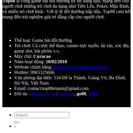
Top88
là cổng game bài đổi thưởng uy tín hàng đầu, mang đến cho
người chơi những trò chơi đa dạng như Tiến Lên, Poker, Mậu Binh,
và nhiều trò chơi khác. Với tỷ lệ đổi thưởng hấp dẫn, Top88 cam kết
mang đến trải nghiệm giải trí đẳng cấp cho người chơi.
Giới thiệu Top88
Thể loại: Game bài đổi thưởng
Trò chơi: Cá cược thể thao, casino trực tuyến, tài xỉu, xóc đĩa,
game slot, bài phỏm v.v..
Máy chủ:
Curacao
Năm hoạt động:
10/02/2010
Website chính hãng:
https://iasrpublication.com
Hotline:
0965325666
Văn phòng đại diện:
534 Đê la Thành, Giảng Võ, Ba Đình,
Hà Nội, Việt Nam
Email:
contact.top88miami@gmail.com
Đối tác
nhà cái uy tín
:
Sunwin
,
go88
,
fb88
-