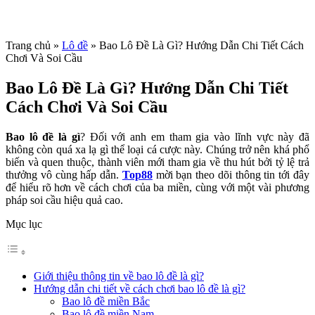
Trang chủ
»
Lô đề
»
Bao Lô Đề Là Gì? Hướng Dẫn Chi Tiết Cách
Chơi Và Soi Cầu
Bao Lô Đề Là Gì? Hướng Dẫn Chi Tiết
Cách Chơi Và Soi Cầu
Bao lô đề là gì
? Đối với anh em tham gia vào lĩnh vực này đã
không còn quá xa lạ gì thể loại cá cược này. Chúng trở nên khá phổ
biến và quen thuộc, thành viên mới tham gia về thu hút bởi tỷ lệ trả
thưởng vô cùng hấp dẫn.
Top88
mời bạn theo dõi thông tin tới đây
để hiểu rõ hơn về cách chơi của ba miền, cùng với một vài phương
pháp soi cầu hiệu quả cao.
Mục lục
Giới thiệu thông tin về bao lô đề là gì?
Hướng dẫn chi tiết về cách chơi bao lô đề là gì?
Bao lô đề miền Bắc
Bao lô đề miền Nam