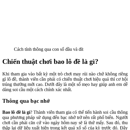
Cách tính thông qua con số đầu và đít
Chiến thuật chơi bao lô đề là gì?
Khi tham gia vào bất kỳ một trò chơi may rủi nào chứ không riêng
gì lô đề, thành viên cần phải có chiến thuật chơi hiệu quả thì cơ hội
trúng thưởng mới cao. Dưới đây là một số mẹo hay giúp anh em dễ
dàng soi cầu một cách chính xác nhất.
Thông qua bạc nhớ
Bao lô đề là gì
? Thành viên tham gia có thể tiến hành soi cầu thông
qua phương pháp sử dụng đến bạc nhớ trở nên rất phổ biến. Người
chơi cần phải căn cứ vào ngày hôm nay sẽ là thứ mấy. Sau đó, thu
thập lại dữ liệu xuất hiện trong kết quả xổ số của kỳ trước đó. Đây