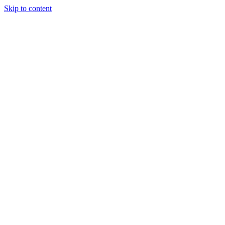
Skip to content