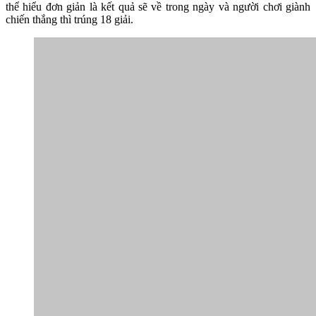
thể hiểu đơn giản là kết quả sẽ về trong ngày và người chơi giành
chiến thắng thì trúng 18 giải.