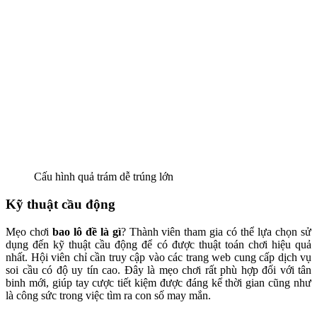
Cấu hình quả trám dễ trúng lớn
Kỹ thuật cầu động
Mẹo chơi
bao lô đề là gì
? Thành viên tham gia có thể lựa chọn sử
dụng đến kỹ thuật cầu động để có được thuật toán chơi hiệu quả
nhất. Hội viên chỉ cần truy cập vào các trang web cung cấp dịch vụ
soi cầu có độ uy tín cao. Đây là mẹo chơi rất phù hợp đối với tân
binh mới, giúp tay cược tiết kiệm được đáng kể thời gian cũng như
là công sức trong việc tìm ra con số may mắn.