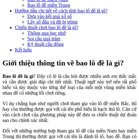
Bao lô đề miền Trung
Hướng dẫn chi tiết về cách tính bao lô đề là gì?
Dựa vào kết quả xổ số
Lấy số đầu và đít bị trùng
Chiến thuật chơi bao lô đề là gì?
Thông qua bạc nhớ
Soi cầu quả trám
Kỹ thuật cầu động
Kết luận
Giới thiệu thông tin về bao lô đề là gì?
Bao lô đề là gì
? Đây có lẽ là câu hỏi được nhiều anh em thắc mắc
và cần được giải đáp chi tiết nhất. Thuật ngữ này trở nên rất phổ
biến và tùy thuộc vào từng thể loại của mỗi một vùng miền khác
nhau để có những lối chơi riêng.
Ví dụ chẳng hạn như người chơi tham gia vào lô đề miền Bắc, thì
hay còn thường được gọi với cái tên phổ biến là bạch thủ lô. Căn cứ
vào cách chơi của phương pháp này để đưa ra chiến thuật dự đoán
sao cho chính xác nhất.
Đối với những trường hợp tham gia lô đề của miền Nam hay miền
Trung thì thường được gọi với cái tên là đánh lô tô, bao đề. Bạn có