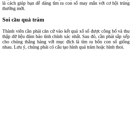
là cách giúp bạn dễ dàng tìm ra con số may mắn với cơ hội trúng
thưởng mới.
Soi cầu quả trám
Thành viên cần phải căn cứ vào kết quả xổ số được công bố và thu
thập dữ liệu đảm bảo tính chính xác nhất. Sau đó, cần phải sắp xếp
cho chúng thẳng hàng với mục đích là tìm ra bốn con số giống
nhau. Lưu ý, chúng phải có cấu tạo hình quả trám hoặc hình thoi.