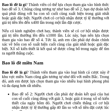
Bao lô đề là gì
? Thành viên có thể lựa chọn tham gia vào hình thức
bao đề số 3. Chúng cũng tương tự như bao đề số 2, bạn dự đoán kết
quả phải đúng với ba con số cuối cùng xuất hiện trong giải nhất
hoặc giải đặc biệt. Người chơi có cơ hội nhận được tỷ lệ thưởng với
giá trị tiền lên đến x400 lần trong một lần đặt cược.
Nếu có kinh nghiệm chơi hay, thành viên sẽ có cơ hội nhận được
giá trị tiền thưởng lên đến x1000 lần. Lúc này, bạn nên lựa chọn
tham gia vào bao đề số 4. Tức là, anh em cần phải dự đoán chính
xác về bốn con số xuất hiện cuối cùng của giải nhất hoặc giải đặc
biệt. Xổ số kiến thiết là kết quả sẽ được công bố trong ngày để tìm
ra người thắng cuộc.
Bao lô đề miền Nam
Bao lô đề là gì
? Thành viên tham gia vào loại hình cá cược này ở
khu vực miền Nam cũng gần tương tự như đối với miền Bắc. Trong
đó, anh em được lựa chọn tham gia vào nhiều loại hình phong phú
và đa dạng hơn rất nhiều.
Bao đề số 2: Người chơi cần phải dự đoán kết quả của hai
con số cuối cùng đúng với giải 3, hoặc giải 4 trong xổ số kiến
thiết của ngày hôm đó. Người chơi chiến thắng có cơ hội
nhận được tỷ lệ thưởng gấp 40 lần so với số tiền đặt cược lúc