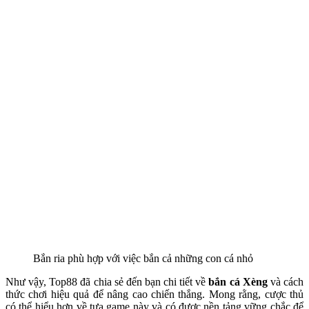
Bắn ria phù hợp với việc bắn cả những con cá nhỏ
Như vậy, Top88 đã chia sẻ đến bạn chi tiết về
bắn cá Xèng
và cách
thức chơi hiệu quả để nâng cao chiến thắng. Mong rằng, cược thủ
có thể hiểu hơn về tựa game này và có được nền tảng vững chắc để