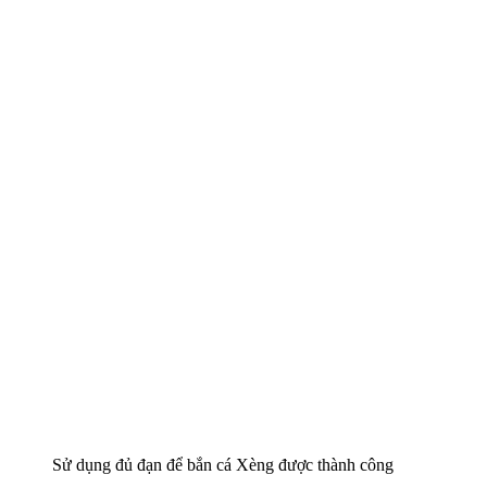
Sử dụng đủ đạn để bắn cá Xèng được thành công