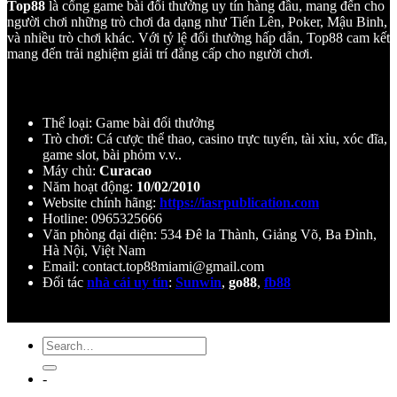
Top88
là cổng game bài đổi thưởng uy tín hàng đầu, mang đến cho
người chơi những trò chơi đa dạng như Tiến Lên, Poker, Mậu Binh,
và nhiều trò chơi khác. Với tỷ lệ đổi thưởng hấp dẫn, Top88 cam kết
mang đến trải nghiệm giải trí đẳng cấp cho người chơi.
Giới thiệu Top88
Thể loại: Game bài đổi thưởng
Trò chơi: Cá cược thể thao, casino trực tuyến, tài xỉu, xóc đĩa,
game slot, bài phỏm v.v..
Máy chủ:
Curacao
Năm hoạt động:
10/02/2010
Website chính hãng:
https://iasrpublication.com
Hotline:
0965325666
Văn phòng đại diện:
534 Đê la Thành, Giảng Võ, Ba Đình,
Hà Nội, Việt Nam
Email:
contact.top88miami@gmail.com
Đối tác
nhà cái uy tín
:
Sunwin
,
go88
,
fb88
-