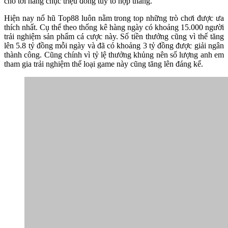
cho tới hàng chục triệu đồng tùy tổ hợp thắng.
Hiện nay nổ hũ Top88 luôn nằm trong top những trò chơi được ưa
thích nhất. Cụ thể theo thống kê hàng ngày có khoảng 15.000 người
trải nghiệm sản phẩm cá cược này. Số tiền thưởng cũng vì thế tăng
lên 5.8 tỷ đồng mỗi ngày và đã có khoảng 3 tỷ đồng được giải ngân
thành công. Cũng chính vì tỷ lệ thưởng khủng nên số lượng anh em
tham gia trải nghiệm thể loại game này cũng tăng lên đáng kể.