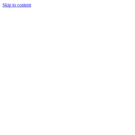
Skip to content