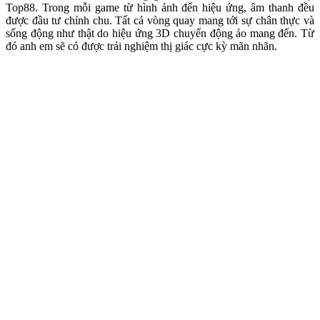
Top88. Trong mỗi game từ hình ảnh đến hiệu ứng, âm thanh đều
được đầu tư chỉnh chu. Tất cả vòng quay mang tới sự chân thực và
sống động như thật do hiệu ứng 3D chuyển động ảo mang đến. Từ
đó anh em sẽ có được trải nghiệm thị giác cực kỳ mãn nhãn.