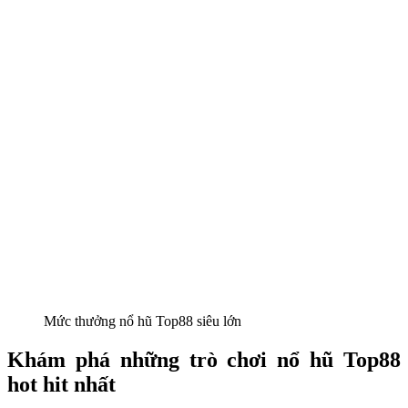
Mức thưởng nổ hũ Top88 siêu lớn
Khám phá những trò chơi nổ hũ Top88
hot hit nhất