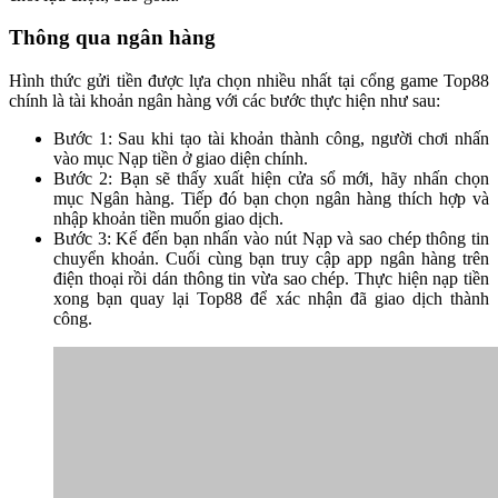
Thông qua ngân hàng
Hình thức gửi tiền được lựa chọn nhiều nhất tại cổng game Top88
chính là tài khoản ngân hàng với các bước thực hiện như sau:
Bước 1: Sau khi tạo tài khoản thành công, người chơi nhấn
vào mục Nạp tiền ở giao diện chính.
Bước 2: Bạn sẽ thấy xuất hiện cửa sổ mới, hãy nhấn chọn
mục Ngân hàng. Tiếp đó bạn chọn ngân hàng thích hợp và
nhập khoản tiền muốn giao dịch.
Bước 3: Kế đến bạn nhấn vào nút Nạp và sao chép thông tin
chuyển khoản. Cuối cùng bạn truy cập app ngân hàng trên
điện thoại rồi dán thông tin vừa sao chép. Thực hiện nạp tiền
xong bạn quay lại Top88 để xác nhận đã giao dịch thành
công.