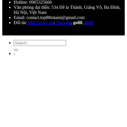
Hotline:
0965325666
Văn phòng đại diện:
534 Đê la Thành, Giảng Võ, Ba Đình,
Hà Nội, Việt Nam
Email:
contact.top88miami@gmail.com
Đối tác
nhà cái uy tín
:
Sunwin
,
go88
,
fb88
-