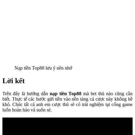
Nạp tiền Top88 lưu ý nên nhớ
Lời kết
Trên đây là hướng dẫn
nạp tiền Top88
mà bet thủ nào cũng cần
biết. Thực tế các bước gửi tiền vào nền tảng cá cược này không hề
khó. Chúc tất cả anh em cược thủ sẽ có trải nghiệm tại cổng game
luôn hoàn hảo và suôn sẻ.