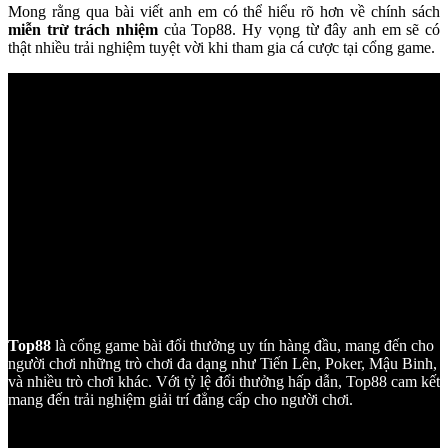
Mong rằng qua bài viết anh em có thể hiểu rõ hơn về chính sách
miễn trừ trách nhiệm
của Top88. Hy vọng từ đây anh em sẽ có
thật nhiều trải nghiệm tuyệt vời khi tham gia cá cược tại cổng game.
TOP88 - Link tải game bài TOP 88
Top88
là cổng game bài đổi thưởng uy tín hàng đầu, mang đến cho
người chơi những trò chơi đa dạng như Tiến Lên, Poker, Mậu Binh,
và nhiều trò chơi khác. Với tỷ lệ đổi thưởng hấp dẫn, Top88 cam kết
mang đến trải nghiệm giải trí đẳng cấp cho người chơi.
Giới thiệu Top88