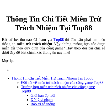
Thông Tin Chi Tiết Miễn Trừ
Trách Nhiệm Tại Top88
Bất cứ bet thủ nào đã tham gia
Top88
thì đều cần phải tìm hiểu
thông tin
miễn trừ trách nhiệm
. Vậy những trường hợp nào được
miễn trừ theo quy định của cổng game? Hãy theo dõi bài chia sẻ
dưới đây để biết chính xác thông tin này nhé!
Mục lục
Thông Tin Chi Tiết Miễn Trừ Trách Nhiệm Tại Top88
Đôi nét về miễn trừ trách nhiệm của cổng game Top88
Trường hợp miễn trừ trách nhiệm của cổng game
Top88
Giới hạn độ tuổi
Xử lý vi phạm
Bảo trì hệ thống