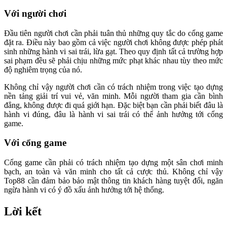
Với người chơi
Đầu tiên người chơi cần phải tuân thủ những quy tắc do cổng game
đặt ra. Điều này bao gồm cả việc người chơi không được phép phát
sinh những hành vi sai trái, lừa gạt. Theo quy định tất cả trường hợp
sai phạm đều sẽ phải chịu những mức phạt khác nhau tùy theo mức
độ nghiêm trọng của nó.
Không chỉ vậy người chơi cần có trách nhiệm trong việc tạo dựng
nền tảng giải trí vui vẻ, văn minh. Mỗi người tham gia cần bình
đẳng, không được đi quá giới hạn. Đặc biệt bạn cần phải biết đâu là
hành vi đúng, đâu là hành vi sai trái có thể ảnh hưởng tới cổng
game.
Với cổng game
Cổng game cần phải có trách nhiệm tạo dựng một sân chơi minh
bạch, an toàn và văn minh cho tất cả cược thủ. Không chỉ vậy
Top88 cần đảm bảo bảo mật thông tin khách hàng tuyệt đối, ngăn
ngừa hành vi có ý đồ xấu ảnh hưởng tới hệ thống.
Lời kết