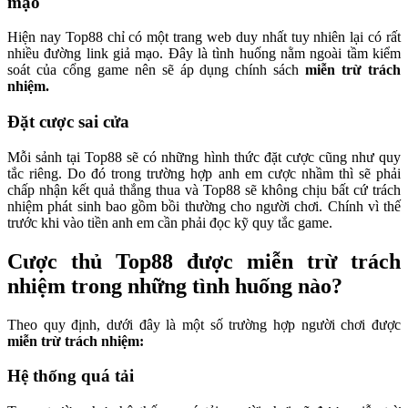
mạo
Hiện nay Top88 chỉ có một trang web duy nhất tuy nhiên lại có rất
nhiều đường link giả mạo. Đây là tình huống nằm ngoài tầm kiểm
soát của cổng game nên sẽ áp dụng chính sách
miễn trừ trách
nhiệm.
Đặt cược sai cửa
Mỗi sảnh tại Top88 sẽ có những hình thức đặt cược cũng như quy
tắc riêng. Do đó trong trường hợp anh em cược nhầm thì sẽ phải
chấp nhận kết quả thắng thua và Top88 sẽ không chịu bất cứ trách
nhiệm phát sinh bao gồm bồi thường cho người chơi. Chính vì thế
trước khi vào tiền anh em cần phải đọc kỹ quy tắc game.
Cược thủ Top88 được miễn trừ trách
nhiệm trong những tình huống nào?
Theo quy định, dưới đây là một số trường hợp người chơi được
miễn trừ trách nhiệm:
Hệ thống quá tải