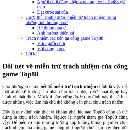
Người chơi đăng nhập vào trang web Top88 giả
mạo
Đặt cược sai cửa
Cược thủ Top88 được miễn trừ trách nhiệm trong
những tình huống nào?
Hệ thống quá tải
Ảnh hưởng thiên tai
Trách nhiệm các bên tại cổng game Top88
Với người chơi
Với cổng game
Lời kết
Đôi nét về miễn trừ trách nhiệm của cổng
game Top88
Cho những ai chưa biết thì
miễn trừ trách nhiệm
chính là việc mà
một ai đó sẽ không cần phải chịu trách nhiệm với hoạt động hay
hành vi nhất định. Một khi nắm vững được quy định này thì sẽ biết
được những việc làm mà chủ thể không cần phải chịu trách nhiệm.
Đây là quy định cần thiết vì không phải lúc nào Top88 cũng có thể
đứng ra chịu trách nhiệm. Ngược lại người tham gia Top88 cũng
vậy. Để hiểu rõ hơn những trường hợp không thuộc phạm vi chịu
trách nhiệm của cổng game cũng như người chơi bạn hãy theo dõi