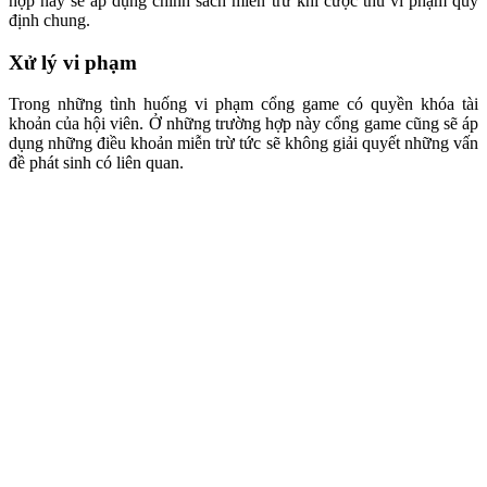
hợp này sẽ áp dụng chính sách miễn trừ khi cược thủ vi phạm quy
định chung.
Xử lý vi phạm
Trong những tình huống vi phạm cổng game có quyền khóa tài
khoản của hội viên. Ở những trường hợp này cổng game cũng sẽ áp
dụng những điều khoản miễn trừ tức sẽ không giải quyết những vấn
đề phát sinh có liên quan.