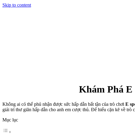
Skip to content
Khám Phá E S
Không ai có thể phủ nhận được sức hấp dẫn bất tận của trò chơi
E sp
giải trí thư giãn hấp dẫn cho anh em cược thủ. Để hiểu cặn kẽ về trò 
Mục lục