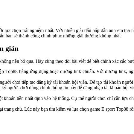
ời lựa chọn trải nghiệm nhất. Với nhiều giải đấu hấp dẫn anh em tha
hắn bạn sẽ thành công chinh phục những giải thưởng khủng nhất.
n giản
n không nên bỏ qua. Hãy cùng theo dõi bài viết để biết chính xác các 
 cập Top88 bằng ứng dụng hoặc đường link chuẩn. Với đường link, ng
ười chơi tiếp tục đăng ký tài khoản hội viên. Để tạo tài khoản người 
g ký người chơi dùng chính thông tin này để đăng nhập tài khoản hội v
 khoản tiền nhất định vào hệ thống. Cụ thể người chơi chỉ cần lựa ch
lại trang chủ. Lúc này bạn tìm kiếm và lựa chọn game E sport Top88 rồi