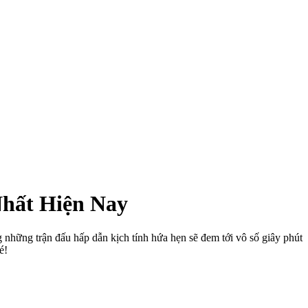
Nhất Hiện Nay
g những trận đấu hấp dẫn kịch tính hứa hẹn sẽ đem tới vô số giây phút
é!