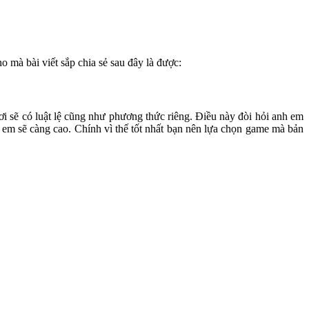
 mà bài viết sắp chia sẻ sau đây là được:
ơi sẽ có luật lệ cũng như phương thức riêng. Điều này đòi hỏi anh em
h em sẽ càng cao. Chính vì thế tốt nhất bạn nên lựa chọn game mà bản