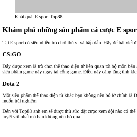
Khái quát E sport Top88
Khám phá những sản phẩm cá cược E spor
Tại E sport có siêu nhiều trò chơi thú vị và hấp dẫn. Hãy để bài viế
CS:GO
Đây được xem là trò chơi thể thao điện tử liên quan tới bộ môn bắn
siêu phẩm game này ngay tại cổng game. Điều này càng tăng tính kích
Dota 2
Một siêu phẩm thể thao điện tử khác bạn không nên bỏ lỡ chính là D
muốn trải nghiệm.
Đến với Top88 anh em sẽ được thử sức đặt cược xem đội nào có thể già
tuyệt vời nhất mà bạn không nên bỏ qua.