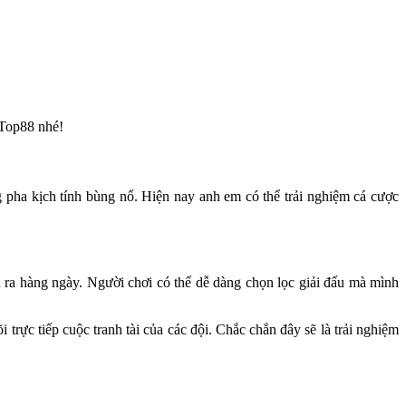
 Top88 nhé!
g pha kịch tính bùng nổ. Hiện nay anh em có thể trải nghiệm cá cược
n ra hàng ngày. Người chơi có thể dễ dàng chọn lọc giải đấu mà mình
trực tiếp cuộc tranh tài của các đội. Chắc chắn đây sẽ là trải nghiệm