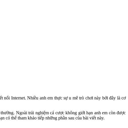
kết nối Internet. Nhiều anh em thực sự u mê trò chơi này bởi đây là cơ
ng thường. Ngoài trải nghiệm cá cược không giới hạn anh em còn được
ạn có thể tham khảo tiếp những phần sau của bài viết này.